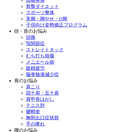
頭痛整体
骨盤ダイエット
スポーツ整体
美脚・脚やせ・O脚
子供向け姿勢矯正プログラム
頭・首のお悩み
頭痛
顎関節症
ストレイトネック
むち打ち損傷
メニエール病
眼精疲労
脳脊髄液減少症
肩のお悩み
肩こり
四十肩・五十肩
肩甲骨はがし
テニス肘
腱鞘炎
胸郭出口症状群
手の痺れ
腰のお悩み