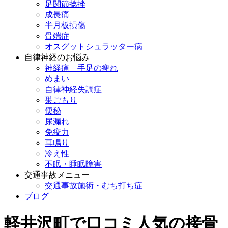
足関節捻挫
成長痛
半月板損傷
骨端症
オスグットシュラッター病
自律神経のお悩み
神経痛 手足の痺れ
めまい
自律神経失調症
巣ごもり
便秘
尿漏れ
免疫力
耳鳴り
冷え性
不眠・睡眠障害
交通事故メニュー
交通事故施術・むち打ち症
ブログ
軽井沢町で口コミ人気の接骨