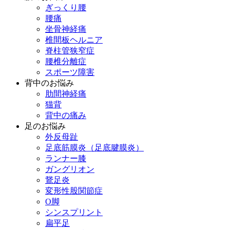
ぎっくり腰
腰痛
坐骨神経痛
椎間板ヘルニア
脊柱管狭窄症
腰椎分離症
スポーツ障害
背中のお悩み
肋間神経痛
猫背
背中の痛み
足のお悩み
外反母趾
足底筋膜炎（足底腱膜炎）
ランナー膝
ガングリオン
鵞足炎
変形性股関節症
O脚
シンスプリント
扁平足