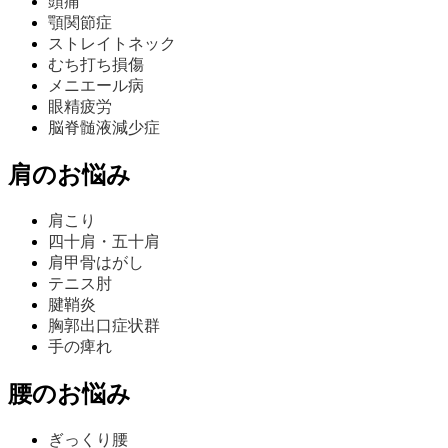
頭痛
顎関節症
ストレイトネック
むち打ち損傷
メニエール病
眼精疲労
脳脊髄液減少症
肩のお悩み
肩こり
四十肩・五十肩
肩甲骨はがし
テニス肘
腱鞘炎
胸郭出口症状群
手の痺れ
腰のお悩み
ぎっくり腰