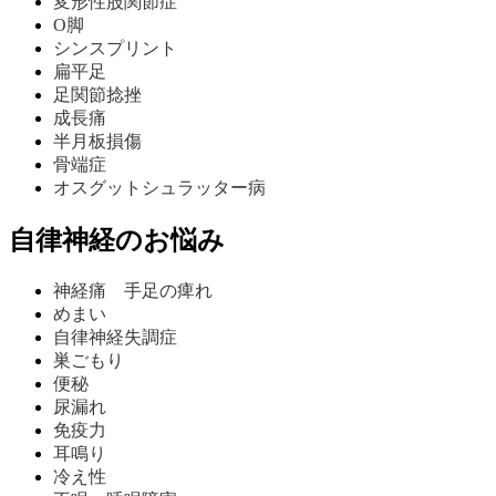
変形性股関節症
O脚
シンスプリント
扁平足
足関節捻挫
成長痛
半月板損傷
骨端症
オスグットシュラッター病
自律神経のお悩み
神経痛 手足の痺れ
めまい
自律神経失調症
巣ごもり
便秘
尿漏れ
免疫力
耳鳴り
冷え性