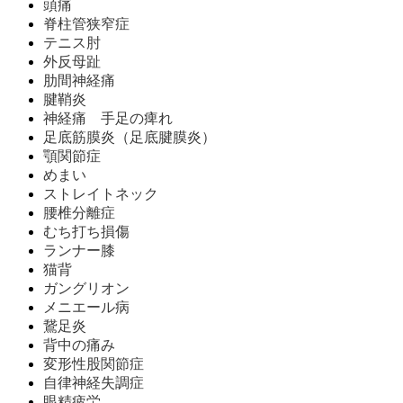
頭痛
脊柱管狭窄症
テニス肘
外反母趾
肋間神経痛
腱鞘炎
神経痛 手足の痺れ
足底筋膜炎（足底腱膜炎）
顎関節症
めまい
ストレイトネック
腰椎分離症
むち打ち損傷
ランナー膝
猫背
ガングリオン
メニエール病
鵞足炎
背中の痛み
変形性股関節症
自律神経失調症
眼精疲労