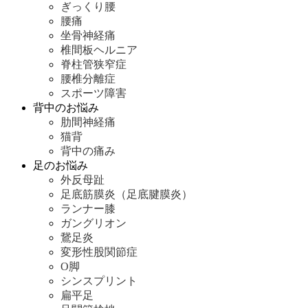
ぎっくり腰
腰痛
坐骨神経痛
椎間板ヘルニア
脊柱管狭窄症
腰椎分離症
スポーツ障害
背中のお悩み
肋間神経痛
猫背
背中の痛み
足のお悩み
外反母趾
足底筋膜炎（足底腱膜炎）
ランナー膝
ガングリオン
鵞足炎
変形性股関節症
O脚
シンスプリント
扁平足