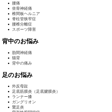
腰痛
坐骨神経痛
椎間板ヘルニア
脊柱管狭窄症
腰椎分離症
スポーツ障害
背中のお悩み
肋間神経痛
猫背
背中の痛み
足のお悩み
外反母趾
足底筋膜炎（足底腱膜炎）
ランナー膝
ガングリオン
鵞足炎