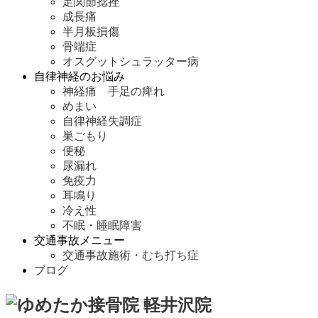
足関節捻挫
成長痛
半月板損傷
骨端症
オスグットシュラッター病
自律神経のお悩み
神経痛 手足の痺れ
めまい
自律神経失調症
巣ごもり
便秘
尿漏れ
免疫力
耳鳴り
冷え性
不眠・睡眠障害
交通事故メニュー
交通事故施術・むち打ち症
ブログ