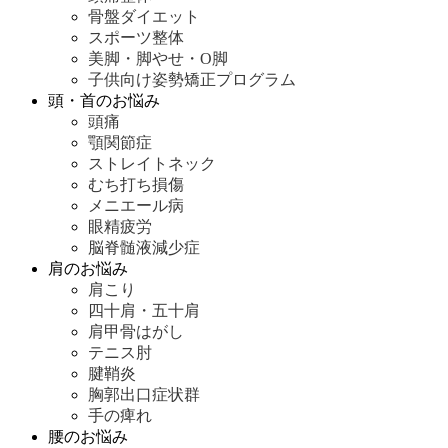
骨盤ダイエット
スポーツ整体
美脚・脚やせ・O脚
子供向け姿勢矯正プログラム
頭・首のお悩み
頭痛
顎関節症
ストレイトネック
むち打ち損傷
メニエール病
眼精疲労
脳脊髄液減少症
肩のお悩み
肩こり
四十肩・五十肩
肩甲骨はがし
テニス肘
腱鞘炎
胸郭出口症状群
手の痺れ
腰のお悩み