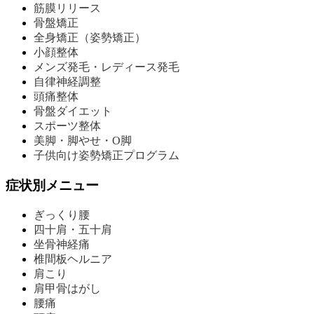
筋膜リリース
骨盤矯正
全身矯正（姿勢矯正）
小顔整体
メンズ発毛・レディース発毛
自律神経調整
頭痛整体
骨盤ダイエット
スポーツ整体
美脚・脚やせ・O脚
子供向け姿勢矯正プログラム
症状別メニュー
ぎっくり腰
四十肩・五十肩
坐骨神経痛
椎間板ヘルニア
肩こり
肩甲骨はがし
腰痛