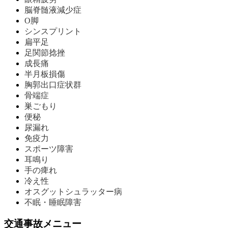
脳脊髄液減少症
O脚
シンスプリント
扁平足
足関節捻挫
成長痛
半月板損傷
胸郭出口症状群
骨端症
巣ごもり
便秘
尿漏れ
免疫力
スポーツ障害
耳鳴り
手の痺れ
冷え性
オスグットシュラッター病
不眠・睡眠障害
交通事故メニュー