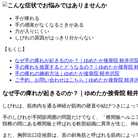
手が痺れる
手の感覚がなくなるときがある
力が入りにくい
しびれの原因がはっきり分からない
【もくじ】
なぜ手の痺れが起きるのか？｜ゆめたか接骨院 軽井沢
手の痺れを放置するとどうなるの？｜ゆめたか接骨院 
手の痺れの施術方法｜ゆめたか接骨院 軽井沢院
ご予約、お問い合わせはこちら｜ゆめたか接骨院 軽井
なぜ手の痺れが起きるのか？｜ゆめたか接骨院 軽
しびれは、筋肉内を通る神経が筋肉の硬直や結びつきによっ
手のしびれが手関節周囲の問題だけでなく、「椎間板ヘルニ
頸椎の間にある椎間板と呼ばれる軟部組織に異常が生じ、神
また、胸郭出口症候群は、首の斜角筋と呼ばれる筋肉によっ