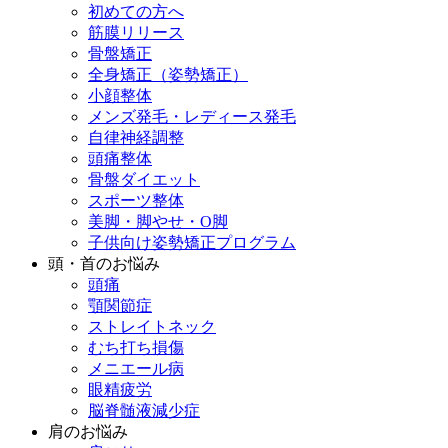
初めての方へ
筋膜リリース
骨盤矯正
全身矯正（姿勢矯正）
小顔整体
メンズ発毛・レディース発毛
自律神経調整
頭痛整体
骨盤ダイエット
スポーツ整体
美脚・脚やせ・O脚
子供向け姿勢矯正プログラム
頭・首のお悩み
頭痛
顎関節症
ストレイトネック
むち打ち損傷
メニエール病
眼精疲労
脳脊髄液減少症
肩のお悩み