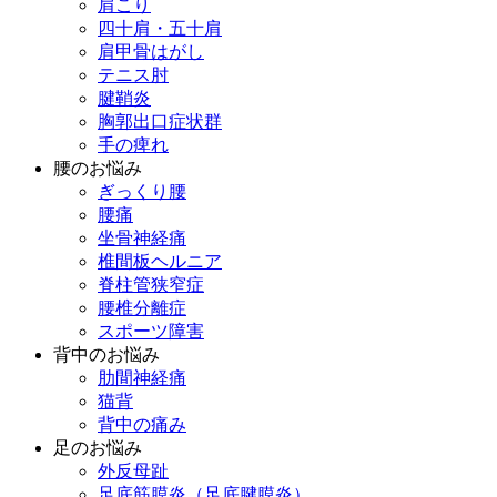
肩こり
四十肩・五十肩
肩甲骨はがし
テニス肘
腱鞘炎
胸郭出口症状群
手の痺れ
腰のお悩み
ぎっくり腰
腰痛
坐骨神経痛
椎間板ヘルニア
脊柱管狭窄症
腰椎分離症
スポーツ障害
背中のお悩み
肋間神経痛
猫背
背中の痛み
足のお悩み
外反母趾
足底筋膜炎（足底腱膜炎）