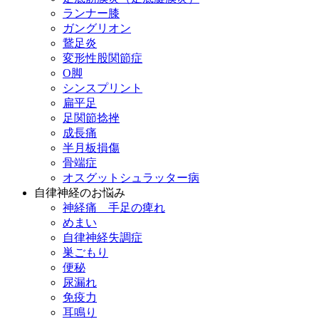
ランナー膝
ガングリオン
鵞足炎
変形性股関節症
O脚
シンスプリント
扁平足
足関節捻挫
成長痛
半月板損傷
骨端症
オスグットシュラッター病
自律神経のお悩み
神経痛 手足の痺れ
めまい
自律神経失調症
巣ごもり
便秘
尿漏れ
免疫力
耳鳴り