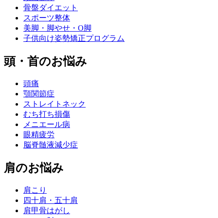
骨盤ダイエット
スポーツ整体
美脚・脚やせ・O脚
子供向け姿勢矯正プログラム
頭・首のお悩み
頭痛
顎関節症
ストレイトネック
むち打ち損傷
メニエール病
眼精疲労
脳脊髄液減少症
肩のお悩み
肩こり
四十肩・五十肩
肩甲骨はがし