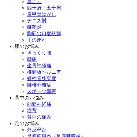
肩こり
四十肩・五十肩
肩甲骨はがし
テニス肘
腱鞘炎
胸郭出口症状群
手の痺れ
腰のお悩み
ぎっくり腰
腰痛
坐骨神経痛
椎間板ヘルニア
脊柱管狭窄症
腰椎分離症
スポーツ障害
背中のお悩み
肋間神経痛
猫背
背中の痛み
足のお悩み
外反母趾
足底筋膜炎（足底腱膜炎）