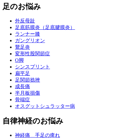
足のお悩み
外反母趾
足底筋膜炎（足底腱膜炎）
ランナー膝
ガングリオン
鵞足炎
変形性股関節症
O脚
シンスプリント
扁平足
足関節捻挫
成長痛
半月板損傷
骨端症
オスグットシュラッター病
自律神経のお悩み
神経痛 手足の痺れ