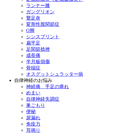
ランナー膝
ガングリオン
鵞足炎
変形性股関節症
O脚
シンスプリント
扁平足
足関節捻挫
成長痛
半月板損傷
骨端症
オスグットシュラッター病
自律神経のお悩み
神経痛 手足の痺れ
めまい
自律神経失調症
巣ごもり
便秘
尿漏れ
免疫力
耳鳴り