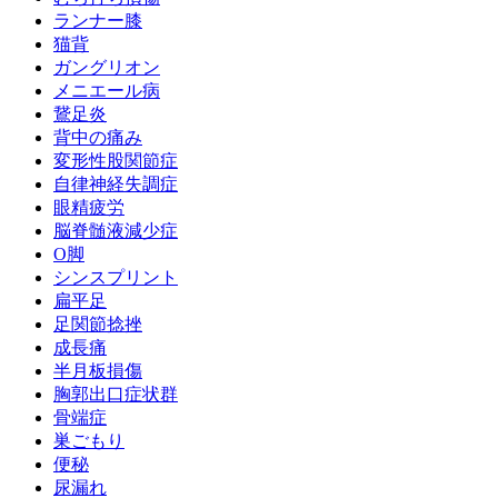
ランナー膝
猫背
ガングリオン
メニエール病
鵞足炎
背中の痛み
変形性股関節症
自律神経失調症
眼精疲労
脳脊髄液減少症
O脚
シンスプリント
扁平足
足関節捻挫
成長痛
半月板損傷
胸郭出口症状群
骨端症
巣ごもり
便秘
尿漏れ