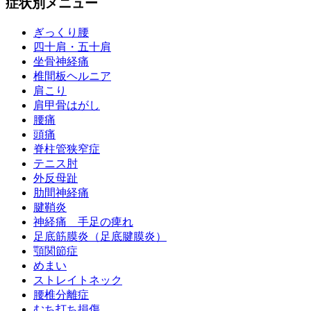
症状別メニュー
ぎっくり腰
四十肩・五十肩
坐骨神経痛
椎間板ヘルニア
肩こり
肩甲骨はがし
腰痛
頭痛
脊柱管狭窄症
テニス肘
外反母趾
肋間神経痛
腱鞘炎
神経痛 手足の痺れ
足底筋膜炎（足底腱膜炎）
顎関節症
めまい
ストレイトネック
腰椎分離症
むち打ち損傷