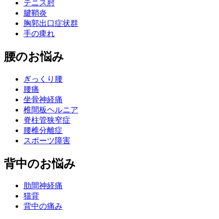
テニス肘
腱鞘炎
胸郭出口症状群
手の痺れ
腰のお悩み
ぎっくり腰
腰痛
坐骨神経痛
椎間板ヘルニア
脊柱管狭窄症
腰椎分離症
スポーツ障害
背中のお悩み
肋間神経痛
猫背
背中の痛み