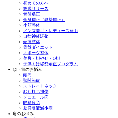
初めての方へ
筋膜リリース
骨盤矯正
全身矯正（姿勢矯正）
小顔整体
メンズ発毛・レディース発毛
自律神経調整
頭痛整体
骨盤ダイエット
スポーツ整体
美脚・脚やせ・O脚
子供向け姿勢矯正プログラム
頭・首のお悩み
頭痛
顎関節症
ストレイトネック
むち打ち損傷
メニエール病
眼精疲労
脳脊髄液減少症
肩のお悩み