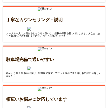
丁寧なカウンセリング・説明
お一人お一人のお悩みをしっかりお伺いし、症状の原因を見つけ出します。あなたに合
った施術をご提案致しますので、何でもご相談ください。
駐車場完備で通いやすい
ゆめたか接骨院 軽井沢院は、駐車場完備で、アクセス抜群です！ぜひお気軽にお越しく
ださい。
幅広いお悩みに対応しています