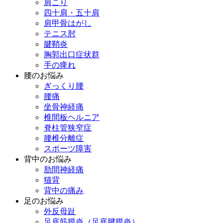
肩こり
四十肩・五十肩
肩甲骨はがし
テニス肘
腱鞘炎
胸郭出口症状群
手の痺れ
腰のお悩み
ぎっくり腰
腰痛
坐骨神経痛
椎間板ヘルニア
脊柱管狭窄症
腰椎分離症
スポーツ障害
背中のお悩み
肋間神経痛
猫背
背中の痛み
足のお悩み
外反母趾
足底筋膜炎（足底腱膜炎）