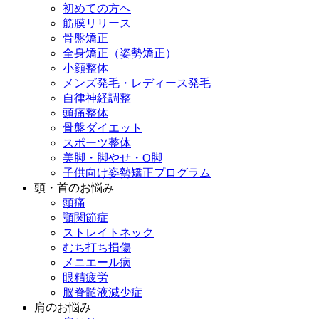
初めての方へ
筋膜リリース
骨盤矯正
全身矯正（姿勢矯正）
小顔整体
メンズ発毛・レディース発毛
自律神経調整
頭痛整体
骨盤ダイエット
スポーツ整体
美脚・脚やせ・O脚
子供向け姿勢矯正プログラム
頭・首のお悩み
頭痛
顎関節症
ストレイトネック
むち打ち損傷
メニエール病
眼精疲労
脳脊髄液減少症
肩のお悩み