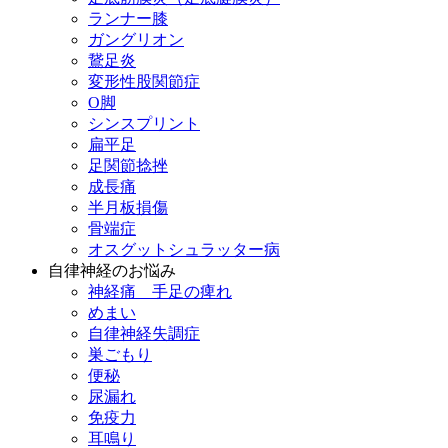
ランナー膝
ガングリオン
鵞足炎
変形性股関節症
O脚
シンスプリント
扁平足
足関節捻挫
成長痛
半月板損傷
骨端症
オスグットシュラッター病
自律神経のお悩み
神経痛 手足の痺れ
めまい
自律神経失調症
巣ごもり
便秘
尿漏れ
免疫力
耳鳴り