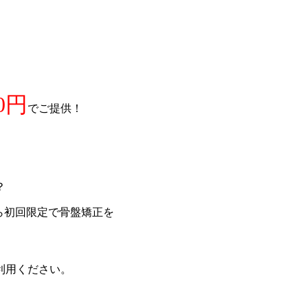
0円
でご提供！
？
ら初回限定で骨盤矯正を
利用ください。