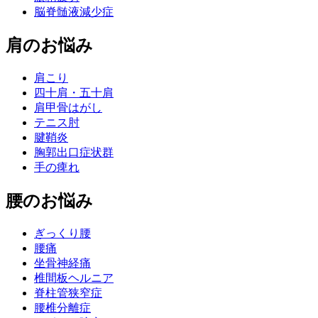
脳脊髄液減少症
肩のお悩み
肩こり
四十肩・五十肩
肩甲骨はがし
テニス肘
腱鞘炎
胸郭出口症状群
手の痺れ
腰のお悩み
ぎっくり腰
腰痛
坐骨神経痛
椎間板ヘルニア
脊柱管狭窄症
腰椎分離症