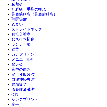
腱鞘炎
神経痛 手足の痺れ
足底筋膜炎（足底腱膜炎）
顎関節症
めまい
ストレイトネック
腰椎分離症
むち打ち損傷
ランナー膝
猫背
ガングリオン
メニエール病
鵞足炎
背中の痛み
変形性股関節症
自律神経失調症
眼精疲労
脳脊髄液減少症
O脚
シンスプリント
扁平足