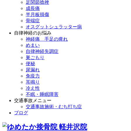
足関節捻挫
成長痛
半月板損傷
骨端症
オスグットシュラッター病
自律神経のお悩み
神経痛 手足の痺れ
めまい
自律神経失調症
巣ごもり
便秘
尿漏れ
免疫力
耳鳴り
冷え性
不眠・睡眠障害
交通事故メニュー
交通事故施術・むち打ち症
ブログ