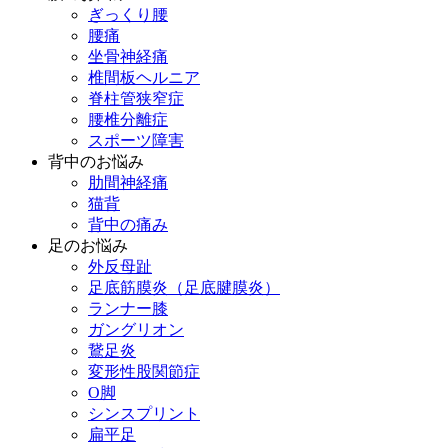
ぎっくり腰
腰痛
坐骨神経痛
椎間板ヘルニア
脊柱管狭窄症
腰椎分離症
スポーツ障害
背中のお悩み
肋間神経痛
猫背
背中の痛み
足のお悩み
外反母趾
足底筋膜炎（足底腱膜炎）
ランナー膝
ガングリオン
鵞足炎
変形性股関節症
O脚
シンスプリント
扁平足