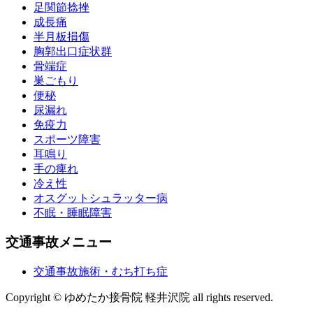
足関節捻挫
成長痛
半月板損傷
胸郭出口症状群
骨端症
巣ごもり
便秘
尿漏れ
免疫力
スポーツ障害
耳鳴り
手の痺れ
冷え性
オスグットシュラッター病
不眠・睡眠障害
交通事故メニュー
交通事故施術・むち打ち症
Copyright © ゆめたか接骨院 軽井沢院 all rights reserved.