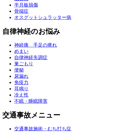
半月板損傷
骨端症
オスグットシュラッター病
自律神経のお悩み
神経痛 手足の痺れ
めまい
自律神経失調症
巣ごもり
便秘
尿漏れ
免疫力
耳鳴り
冷え性
不眠・睡眠障害
交通事故メニュー
交通事故施術・むち打ち症