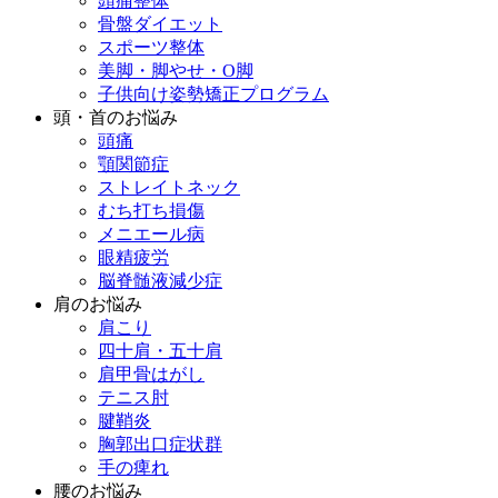
頭痛整体
骨盤ダイエット
スポーツ整体
美脚・脚やせ・O脚
子供向け姿勢矯正プログラム
頭・首のお悩み
頭痛
顎関節症
ストレイトネック
むち打ち損傷
メニエール病
眼精疲労
脳脊髄液減少症
肩のお悩み
肩こり
四十肩・五十肩
肩甲骨はがし
テニス肘
腱鞘炎
胸郭出口症状群
手の痺れ
腰のお悩み