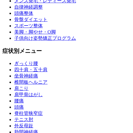
メンズ発毛・レディース発毛
自律神経調整
頭痛整体
骨盤ダイエット
スポーツ整体
美脚・脚やせ・O脚
子供向け姿勢矯正プログラム
症状別メニュー
ぎっくり腰
四十肩・五十肩
坐骨神経痛
椎間板ヘルニア
肩こり
肩甲骨はがし
腰痛
頭痛
脊柱管狭窄症
テニス肘
外反母趾
肋間神経痛