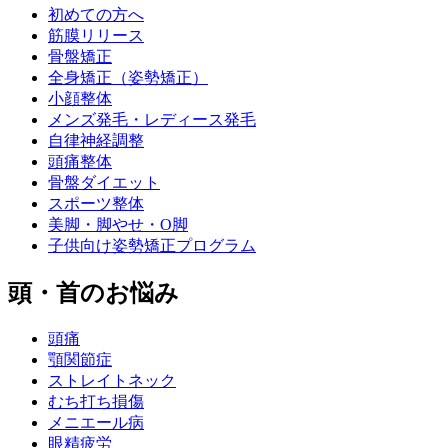
初めての方へ
筋膜リリース
骨盤矯正
全身矯正（姿勢矯正）
小顔整体
メンズ発毛・レディース発毛
自律神経調整
頭痛整体
骨盤ダイエット
スポーツ整体
美脚・脚やせ・O脚
子供向け姿勢矯正プログラム
頭・首のお悩み
頭痛
顎関節症
ストレイトネック
むち打ち損傷
メニエール病
眼精疲労