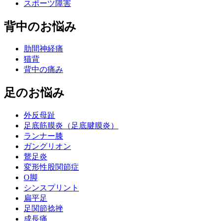
スポーツ障害
背中のお悩み
肋間神経痛
猫背
背中の痛み
足のお悩み
外反母趾
足底筋膜炎（足底腱膜炎）
ランナー膝
ガングリオン
鵞足炎
変形性股関節症
O脚
シンスプリント
扁平足
足関節捻挫
成長痛