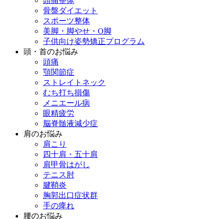
頭痛整体
骨盤ダイエット
スポーツ整体
美脚・脚やせ・O脚
子供向け姿勢矯正プログラム
頭・首のお悩み
頭痛
顎関節症
ストレイトネック
むち打ち損傷
メニエール病
眼精疲労
脳脊髄液減少症
肩のお悩み
肩こり
四十肩・五十肩
肩甲骨はがし
テニス肘
腱鞘炎
胸郭出口症状群
手の痺れ
腰のお悩み