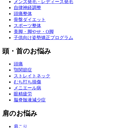
メンズ発毛・レディース発毛
自律神経調整
頭痛整体
骨盤ダイエット
スポーツ整体
美脚・脚やせ・O脚
子供向け姿勢矯正プログラム
頭・首のお悩み
頭痛
顎関節症
ストレイトネック
むち打ち損傷
メニエール病
眼精疲労
脳脊髄液減少症
肩のお悩み
肩こり