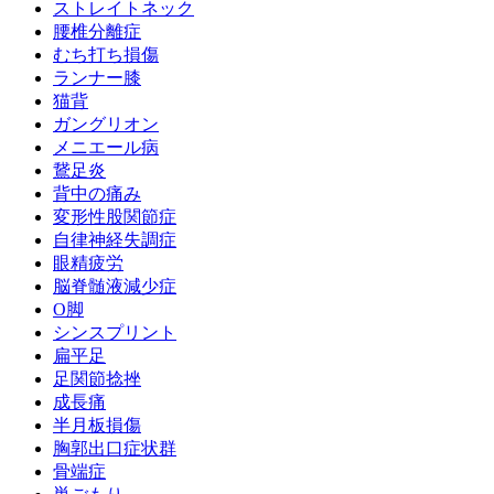
ストレイトネック
腰椎分離症
むち打ち損傷
ランナー膝
猫背
ガングリオン
メニエール病
鵞足炎
背中の痛み
変形性股関節症
自律神経失調症
眼精疲労
脳脊髄液減少症
O脚
シンスプリント
扁平足
足関節捻挫
成長痛
半月板損傷
胸郭出口症状群
骨端症