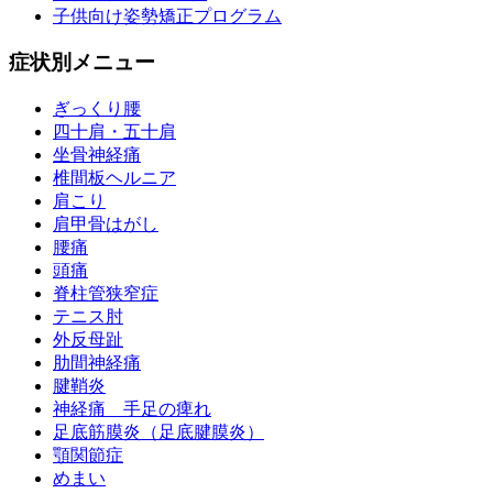
子供向け姿勢矯正プログラム
症状別メニュー
ぎっくり腰
四十肩・五十肩
坐骨神経痛
椎間板ヘルニア
肩こり
肩甲骨はがし
腰痛
頭痛
脊柱管狭窄症
テニス肘
外反母趾
肋間神経痛
腱鞘炎
神経痛 手足の痺れ
足底筋膜炎（足底腱膜炎）
顎関節症
めまい