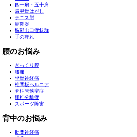
四十肩・五十肩
肩甲骨はがし
テニス肘
腱鞘炎
胸郭出口症状群
手の痺れ
腰のお悩み
ぎっくり腰
腰痛
坐骨神経痛
椎間板ヘルニア
脊柱管狭窄症
腰椎分離症
スポーツ障害
背中のお悩み
肋間神経痛