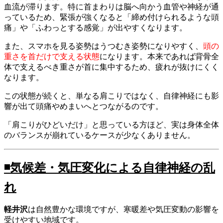
血流が滞ります。特に首まわりは脳へ向かう血管や神経が通
っているため、緊張が強くなると「締め付けられるような頭
痛」や「ふわっとする感覚」が出やすくなります。
また、スマホを見る姿勢はうつむき姿勢になりやすく、
頭の
重さを首だけで支える状態
になります。本来であれば背骨全
体で支えるべき重さが首に集中するため、疲れが抜けにくく
なります。
この状態が続くと、単なる肩こりではなく、自律神経にも影
響が出て頭痛やめまいへとつながるのです。
「肩こりがひどいだけ」と思っている方ほど、実は身体全体
のバランスが崩れているケースが少なくありません。
◾️
気候差・気圧変化による自律神経の乱
れ
軽井沢
は自然豊かな環境ですが、寒暖差や気圧変動の影響を
受けやすい地域です。