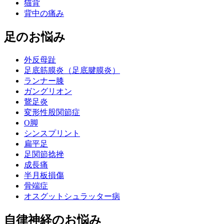
猫背
背中の痛み
足のお悩み
外反母趾
足底筋膜炎（足底腱膜炎）
ランナー膝
ガングリオン
鵞足炎
変形性股関節症
O脚
シンスプリント
扁平足
足関節捻挫
成長痛
半月板損傷
骨端症
オスグットシュラッター病
自律神経のお悩み