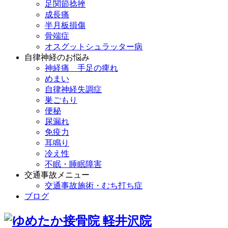
足関節捻挫
成長痛
半月板損傷
骨端症
オスグットシュラッター病
自律神経のお悩み
神経痛 手足の痺れ
めまい
自律神経失調症
巣ごもり
便秘
尿漏れ
免疫力
耳鳴り
冷え性
不眠・睡眠障害
交通事故メニュー
交通事故施術・むち打ち症
ブログ