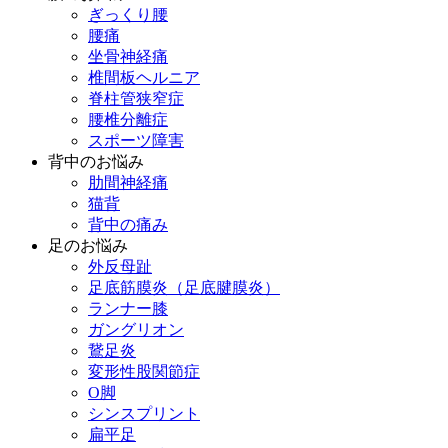
ぎっくり腰
腰痛
坐骨神経痛
椎間板ヘルニア
脊柱管狭窄症
腰椎分離症
スポーツ障害
背中のお悩み
肋間神経痛
猫背
背中の痛み
足のお悩み
外反母趾
足底筋膜炎（足底腱膜炎）
ランナー膝
ガングリオン
鵞足炎
変形性股関節症
O脚
シンスプリント
扁平足