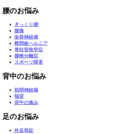
腰のお悩み
ぎっくり腰
腰痛
坐骨神経痛
椎間板ヘルニア
脊柱管狭窄症
腰椎分離症
スポーツ障害
背中のお悩み
肋間神経痛
猫背
背中の痛み
足のお悩み
外反母趾