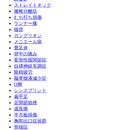
ストレイトネック
腰椎分離症
むち打ち損傷
ランナー膝
猫背
ガングリオン
メニエール病
鵞足炎
背中の痛み
変形性股関節症
自律神経失調症
眼精疲労
脳脊髄液減少症
O脚
シンスプリント
扁平足
足関節捻挫
成長痛
半月板損傷
胸郭出口症状群
骨端症