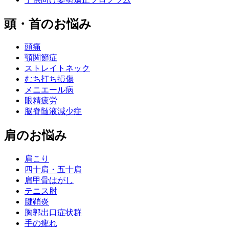
頭・首のお悩み
頭痛
顎関節症
ストレイトネック
むち打ち損傷
メニエール病
眼精疲労
脳脊髄液減少症
肩のお悩み
肩こり
四十肩・五十肩
肩甲骨はがし
テニス肘
腱鞘炎
胸郭出口症状群
手の痺れ