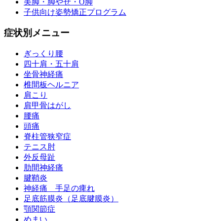
美脚・脚やせ・O脚
子供向け姿勢矯正プログラム
症状別メニュー
ぎっくり腰
四十肩・五十肩
坐骨神経痛
椎間板ヘルニア
肩こり
肩甲骨はがし
腰痛
頭痛
脊柱管狭窄症
テニス肘
外反母趾
肋間神経痛
腱鞘炎
神経痛 手足の痺れ
足底筋膜炎（足底腱膜炎）
顎関節症
めまい