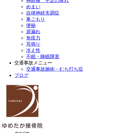
神経痛 手足の痺れ
めまい
自律神経失調症
巣ごもり
便秘
尿漏れ
免疫力
耳鳴り
冷え性
不眠・睡眠障害
交通事故メニュー
交通事故施術・むち打ち症
ブログ