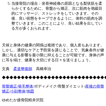
当接骨院の場合：坐骨神経痛の原因となる梨状筋を柔
らかくするために、骨盤から矯正、次に筋肉を弛緩目
的にマッサージ、ストレッチをしていきます。その
後、良い状態をキープできるように、体幹の筋肉を調
整ていきます。このことにより、良い結果を出してい
る方が多くおられます。
天候と身体の健康の関係は複雑であり、個人差もあります。
しかし、適切なケアと予防策を講じることで、気象条件が健
康に与える影響を最小限に抑えることが可能です。身体の声
に耳を傾け、健康を大切にする日々を送りましょう。
文責
柔道整復師
高橋幸治
◆◆◆◆◆◆◆◆◆◆◆◆◆◆◆◆◆◆◆◆◆◆◆◆◆◆◆
骨盤矯正
/
発毛整体
/ボディメイク/骨盤ダイエット/
産後の骨盤
矯正
/
小顔整体
/
地図
ゆめたか接骨院軽井沢院