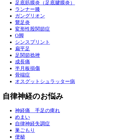
足底筋膜炎（足底腱膜炎）
ランナー膝
ガングリオン
鵞足炎
変形性股関節症
O脚
シンスプリント
扁平足
足関節捻挫
成長痛
半月板損傷
骨端症
オスグットシュラッター病
自律神経のお悩み
神経痛 手足の痺れ
めまい
自律神経失調症
巣ごもり
便秘