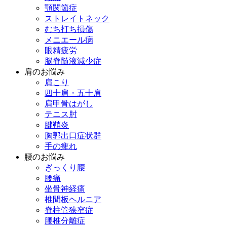
顎関節症
ストレイトネック
むち打ち損傷
メニエール病
眼精疲労
脳脊髄液減少症
肩のお悩み
肩こり
四十肩・五十肩
肩甲骨はがし
テニス肘
腱鞘炎
胸郭出口症状群
手の痺れ
腰のお悩み
ぎっくり腰
腰痛
坐骨神経痛
椎間板ヘルニア
脊柱管狭窄症
腰椎分離症