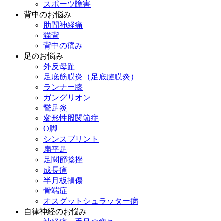
スポーツ障害
背中のお悩み
肋間神経痛
猫背
背中の痛み
足のお悩み
外反母趾
足底筋膜炎（足底腱膜炎）
ランナー膝
ガングリオン
鵞足炎
変形性股関節症
O脚
シンスプリント
扁平足
足関節捻挫
成長痛
半月板損傷
骨端症
オスグットシュラッター病
自律神経のお悩み