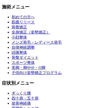
施術メニュー
初めての方へ
筋膜リリース
骨盤矯正
全身矯正（姿勢矯正）
小顔整体
メンズ発毛・レディース発毛
自律神経調整
頭痛整体
骨盤ダイエット
スポーツ整体
美脚・脚やせ・O脚
子供向け姿勢矯正プログラム
症状別メニュー
ぎっくり腰
四十肩・五十肩
坐骨神経痛