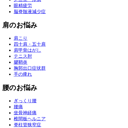
眼精疲労
脳脊髄液減少症
肩のお悩み
肩こり
四十肩・五十肩
肩甲骨はがし
テニス肘
腱鞘炎
胸郭出口症状群
手の痺れ
腰のお悩み
ぎっくり腰
腰痛
坐骨神経痛
椎間板ヘルニア
脊柱管狭窄症