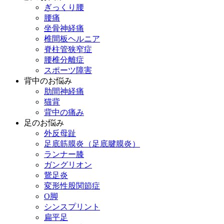
ぎっくり腰
腰痛
坐骨神経痛
椎間板ヘルニア
脊柱管狭窄症
腰椎分離症
スポーツ障害
背中のお悩み
肋間神経痛
猫背
背中の痛み
足のお悩み
外反母趾
足底筋膜炎（足底腱膜炎）
ランナー膝
ガングリオン
鵞足炎
変形性股関節症
O脚
シンスプリント
扁平足