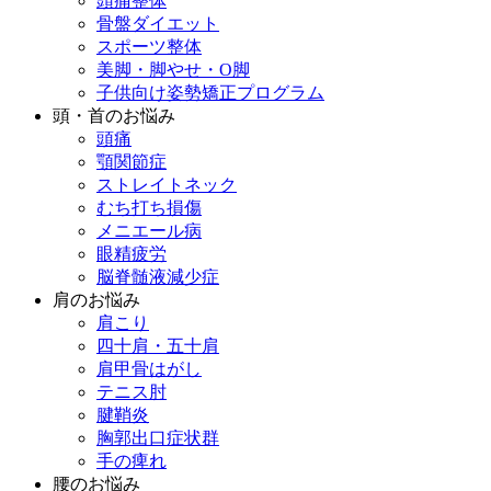
頭痛整体
骨盤ダイエット
スポーツ整体
美脚・脚やせ・O脚
子供向け姿勢矯正プログラム
頭・首のお悩み
頭痛
顎関節症
ストレイトネック
むち打ち損傷
メニエール病
眼精疲労
脳脊髄液減少症
肩のお悩み
肩こり
四十肩・五十肩
肩甲骨はがし
テニス肘
腱鞘炎
胸郭出口症状群
手の痺れ
腰のお悩み