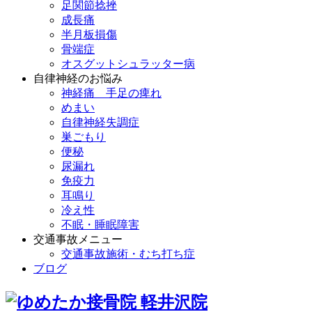
足関節捻挫
成長痛
半月板損傷
骨端症
オスグットシュラッター病
自律神経のお悩み
神経痛 手足の痺れ
めまい
自律神経失調症
巣ごもり
便秘
尿漏れ
免疫力
耳鳴り
冷え性
不眠・睡眠障害
交通事故メニュー
交通事故施術・むち打ち症
ブログ