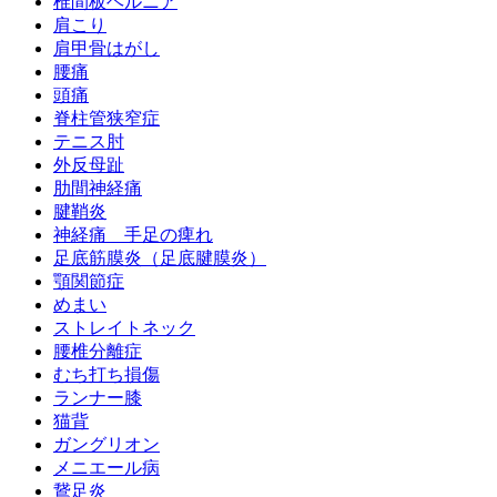
椎間板ヘルニア
肩こり
肩甲骨はがし
腰痛
頭痛
脊柱管狭窄症
テニス肘
外反母趾
肋間神経痛
腱鞘炎
神経痛 手足の痺れ
足底筋膜炎（足底腱膜炎）
顎関節症
めまい
ストレイトネック
腰椎分離症
むち打ち損傷
ランナー膝
猫背
ガングリオン
メニエール病
鵞足炎