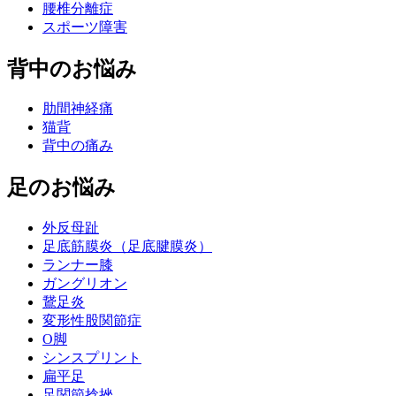
腰椎分離症
スポーツ障害
背中のお悩み
肋間神経痛
猫背
背中の痛み
足のお悩み
外反母趾
足底筋膜炎（足底腱膜炎）
ランナー膝
ガングリオン
鵞足炎
変形性股関節症
O脚
シンスプリント
扁平足
足関節捻挫