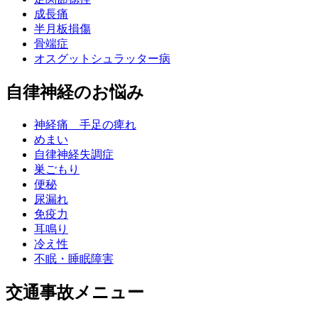
成長痛
半月板損傷
骨端症
オスグットシュラッター病
自律神経のお悩み
神経痛 手足の痺れ
めまい
自律神経失調症
巣ごもり
便秘
尿漏れ
免疫力
耳鳴り
冷え性
不眠・睡眠障害
交通事故メニュー