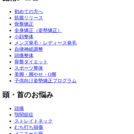
初めての方へ
筋膜リリース
骨盤矯正
全身矯正（姿勢矯正）
小顔整体
メンズ発毛・レディース発毛
自律神経調整
頭痛整体
骨盤ダイエット
スポーツ整体
美脚・脚やせ・O脚
子供向け姿勢矯正プログラム
頭・首のお悩み
頭痛
顎関節症
ストレイトネック
むち打ち損傷
メニエール病