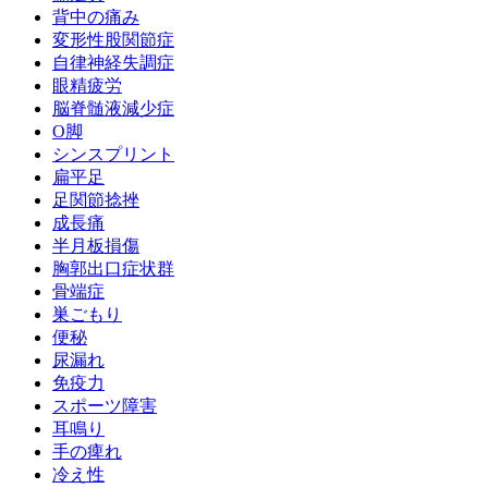
背中の痛み
変形性股関節症
自律神経失調症
眼精疲労
脳脊髄液減少症
O脚
シンスプリント
扁平足
足関節捻挫
成長痛
半月板損傷
胸郭出口症状群
骨端症
巣ごもり
便秘
尿漏れ
免疫力
スポーツ障害
耳鳴り
手の痺れ
冷え性