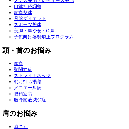
メンズ発毛・レディース発毛
自律神経調整
頭痛整体
骨盤ダイエット
スポーツ整体
美脚・脚やせ・O脚
子供向け姿勢矯正プログラム
頭・首のお悩み
頭痛
顎関節症
ストレイトネック
むち打ち損傷
メニエール病
眼精疲労
脳脊髄液減少症
肩のお悩み
肩こり