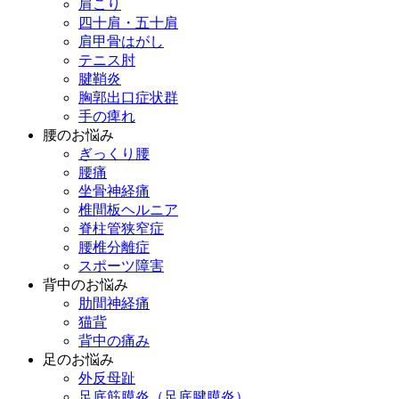
肩こり
四十肩・五十肩
肩甲骨はがし
テニス肘
腱鞘炎
胸郭出口症状群
手の痺れ
腰のお悩み
ぎっくり腰
腰痛
坐骨神経痛
椎間板ヘルニア
脊柱管狭窄症
腰椎分離症
スポーツ障害
背中のお悩み
肋間神経痛
猫背
背中の痛み
足のお悩み
外反母趾
足底筋膜炎（足底腱膜炎）