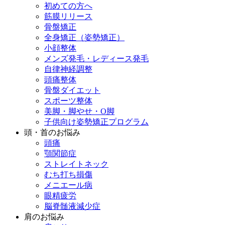
初めての方へ
筋膜リリース
骨盤矯正
全身矯正（姿勢矯正）
小顔整体
メンズ発毛・レディース発毛
自律神経調整
頭痛整体
骨盤ダイエット
スポーツ整体
美脚・脚やせ・O脚
子供向け姿勢矯正プログラム
頭・首のお悩み
頭痛
顎関節症
ストレイトネック
むち打ち損傷
メニエール病
眼精疲労
脳脊髄液減少症
肩のお悩み