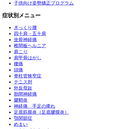
子供向け姿勢矯正プログラム
症状別メニュー
ぎっくり腰
四十肩・五十肩
坐骨神経痛
椎間板ヘルニア
肩こり
肩甲骨はがし
腰痛
頭痛
脊柱管狭窄症
テニス肘
外反母趾
肋間神経痛
腱鞘炎
神経痛 手足の痺れ
足底筋膜炎（足底腱膜炎）
顎関節症
めまい