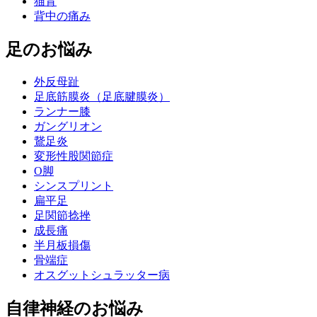
猫背
背中の痛み
足のお悩み
外反母趾
足底筋膜炎（足底腱膜炎）
ランナー膝
ガングリオン
鵞足炎
変形性股関節症
O脚
シンスプリント
扁平足
足関節捻挫
成長痛
半月板損傷
骨端症
オスグットシュラッター病
自律神経のお悩み