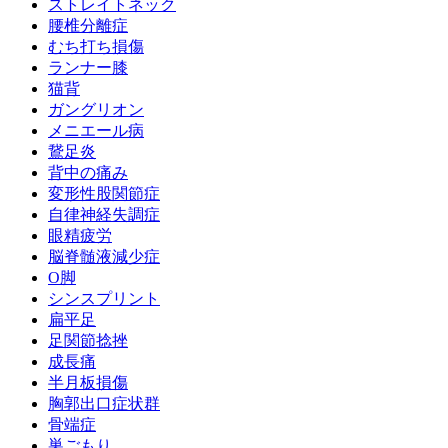
ストレイトネック
腰椎分離症
むち打ち損傷
ランナー膝
猫背
ガングリオン
メニエール病
鵞足炎
背中の痛み
変形性股関節症
自律神経失調症
眼精疲労
脳脊髄液減少症
O脚
シンスプリント
扁平足
足関節捻挫
成長痛
半月板損傷
胸郭出口症状群
骨端症
巣ごもり