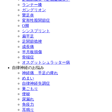
ランナー膝
ガングリオン
鵞足炎
変形性股関節症
O脚
シンスプリント
扁平足
足関節捻挫
成長痛
半月板損傷
骨端症
オスグットシュラッター病
自律神経のお悩み
神経痛 手足の痺れ
めまい
自律神経失調症
巣ごもり
便秘
尿漏れ
免疫力
耳鳴り