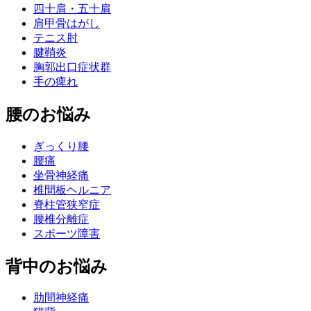
四十肩・五十肩
肩甲骨はがし
テニス肘
腱鞘炎
胸郭出口症状群
手の痺れ
腰のお悩み
ぎっくり腰
腰痛
坐骨神経痛
椎間板ヘルニア
脊柱管狭窄症
腰椎分離症
スポーツ障害
背中のお悩み
肋間神経痛