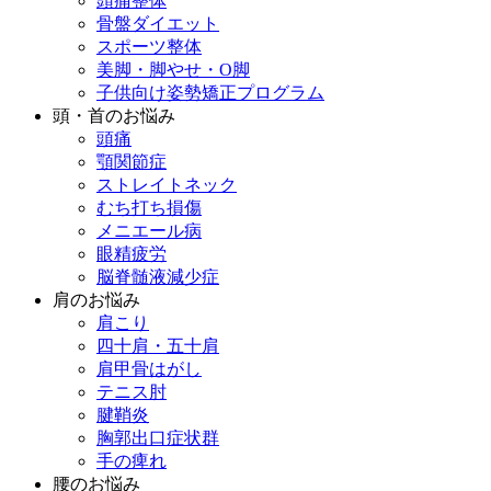
頭痛整体
骨盤ダイエット
スポーツ整体
美脚・脚やせ・O脚
子供向け姿勢矯正プログラム
頭・首のお悩み
頭痛
顎関節症
ストレイトネック
むち打ち損傷
メニエール病
眼精疲労
脳脊髄液減少症
肩のお悩み
肩こり
四十肩・五十肩
肩甲骨はがし
テニス肘
腱鞘炎
胸郭出口症状群
手の痺れ
腰のお悩み