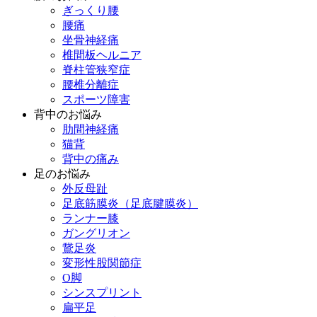
ぎっくり腰
腰痛
坐骨神経痛
椎間板ヘルニア
脊柱管狭窄症
腰椎分離症
スポーツ障害
背中のお悩み
肋間神経痛
猫背
背中の痛み
足のお悩み
外反母趾
足底筋膜炎（足底腱膜炎）
ランナー膝
ガングリオン
鵞足炎
変形性股関節症
O脚
シンスプリント
扁平足