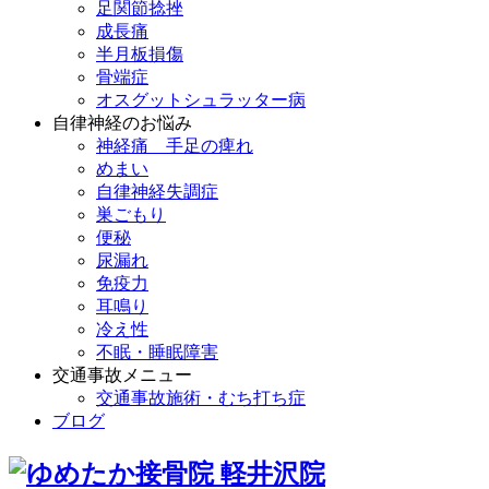
足関節捻挫
成長痛
半月板損傷
骨端症
オスグットシュラッター病
自律神経のお悩み
神経痛 手足の痺れ
めまい
自律神経失調症
巣ごもり
便秘
尿漏れ
免疫力
耳鳴り
冷え性
不眠・睡眠障害
交通事故メニュー
交通事故施術・むち打ち症
ブログ