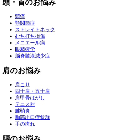
頭・首のお悩み
頭痛
顎関節症
ストレイトネック
むち打ち損傷
メニエール病
眼精疲労
脳脊髄液減少症
肩のお悩み
肩こり
四十肩・五十肩
肩甲骨はがし
テニス肘
腱鞘炎
胸郭出口症状群
手の痺れ
腰のお悩み