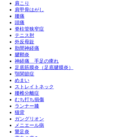
肩こり
肩甲骨はがし
腰痛
頭痛
脊柱管狭窄症
テニス肘
外反母趾
肋間神経痛
腱鞘炎
神経痛 手足の痺れ
足底筋膜炎（足底腱膜炎）
顎関節症
めまい
ストレイトネック
腰椎分離症
むち打ち損傷
ランナー膝
猫背
ガングリオン
メニエール病
鵞足炎