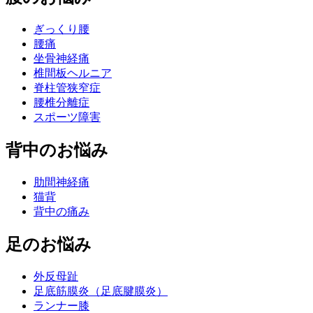
ぎっくり腰
腰痛
坐骨神経痛
椎間板ヘルニア
脊柱管狭窄症
腰椎分離症
スポーツ障害
背中のお悩み
肋間神経痛
猫背
背中の痛み
足のお悩み
外反母趾
足底筋膜炎（足底腱膜炎）
ランナー膝