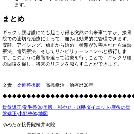
ます。
まとめ
ギックリ腰は誰にでも起こり得る突然の出来事ですが、接骨
院での適切な治療によって、痛みは効果的に管理できます。
安静、アイシング、矯正から始め、状態が改善されたら温熱
療法、電気療法、そしてリハビリテーションへと移行しま
す。このように段階を追って治療を行うことで、ギックリ腰
の回復を促し、将来のリスクを減らすことができます。
文責
柔道整復師
高橋幸治 治療歴28年
◆◆◆◆◆◆◆◆◆◆◆◆◆◆◆◆◆◆◆◆◆◆◆◆◆◆◆
骨盤矯正
/
発毛整体
/
美脚・脚やせ・O脚
/
ダイエット
/
産後の骨
盤矯正
/
小顔整体
/
地図
ゆめたか接骨院軽井沢院