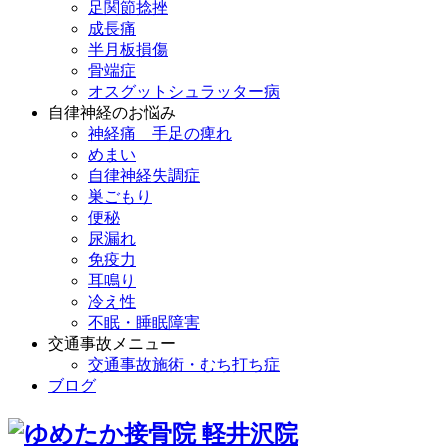
足関節捻挫
成長痛
半月板損傷
骨端症
オスグットシュラッター病
自律神経のお悩み
神経痛 手足の痺れ
めまい
自律神経失調症
巣ごもり
便秘
尿漏れ
免疫力
耳鳴り
冷え性
不眠・睡眠障害
交通事故メニュー
交通事故施術・むち打ち症
ブログ