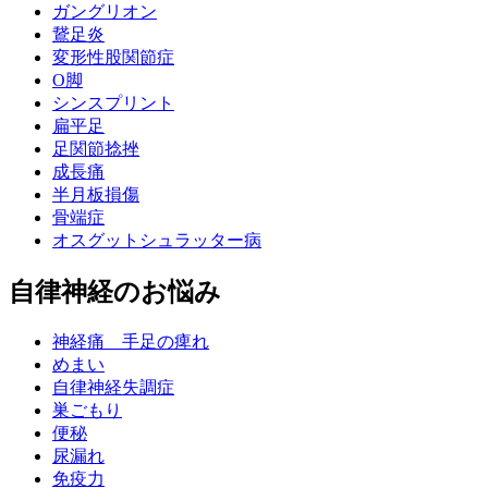
ガングリオン
鵞足炎
変形性股関節症
O脚
シンスプリント
扁平足
足関節捻挫
成長痛
半月板損傷
骨端症
オスグットシュラッター病
自律神経のお悩み
神経痛 手足の痺れ
めまい
自律神経失調症
巣ごもり
便秘
尿漏れ
免疫力