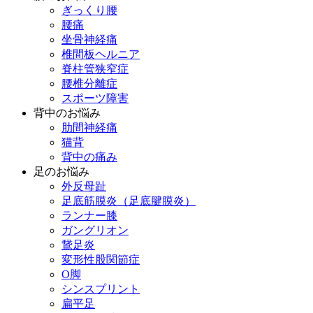
ぎっくり腰
腰痛
坐骨神経痛
椎間板ヘルニア
脊柱管狭窄症
腰椎分離症
スポーツ障害
背中のお悩み
肋間神経痛
猫背
背中の痛み
足のお悩み
外反母趾
足底筋膜炎（足底腱膜炎）
ランナー膝
ガングリオン
鵞足炎
変形性股関節症
O脚
シンスプリント
扁平足