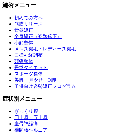
施術メニュー
初めての方へ
筋膜リリース
骨盤矯正
全身矯正（姿勢矯正）
小顔整体
メンズ発毛・レディース発毛
自律神経調整
頭痛整体
骨盤ダイエット
スポーツ整体
美脚・脚やせ・O脚
子供向け姿勢矯正プログラム
症状別メニュー
ぎっくり腰
四十肩・五十肩
坐骨神経痛
椎間板ヘルニア