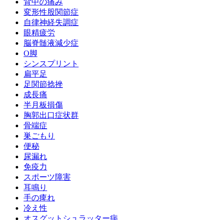
背中の痛み
変形性股関節症
自律神経失調症
眼精疲労
脳脊髄液減少症
O脚
シンスプリント
扁平足
足関節捻挫
成長痛
半月板損傷
胸郭出口症状群
骨端症
巣ごもり
便秘
尿漏れ
免疫力
スポーツ障害
耳鳴り
手の痺れ
冷え性
オスグットシュラッター病