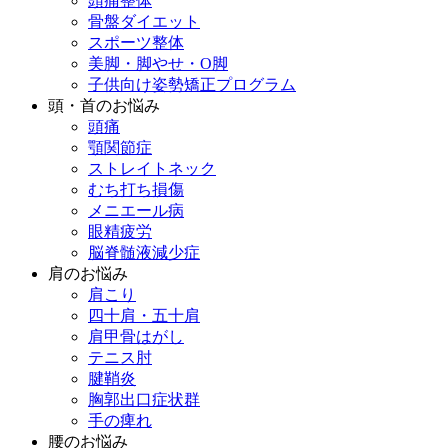
頭痛整体
骨盤ダイエット
スポーツ整体
美脚・脚やせ・O脚
子供向け姿勢矯正プログラム
頭・首のお悩み
頭痛
顎関節症
ストレイトネック
むち打ち損傷
メニエール病
眼精疲労
脳脊髄液減少症
肩のお悩み
肩こり
四十肩・五十肩
肩甲骨はがし
テニス肘
腱鞘炎
胸郭出口症状群
手の痺れ
腰のお悩み