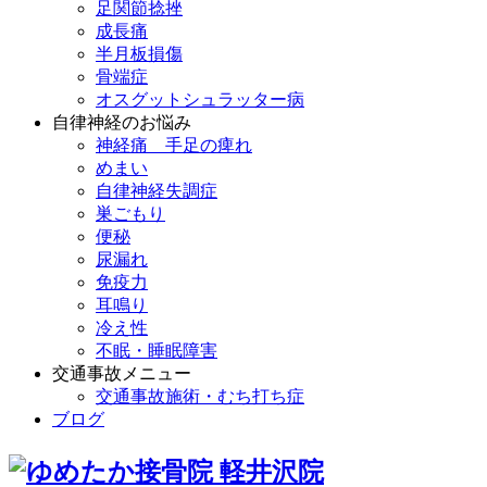
足関節捻挫
成長痛
半月板損傷
骨端症
オスグットシュラッター病
自律神経のお悩み
神経痛 手足の痺れ
めまい
自律神経失調症
巣ごもり
便秘
尿漏れ
免疫力
耳鳴り
冷え性
不眠・睡眠障害
交通事故メニュー
交通事故施術・むち打ち症
ブログ