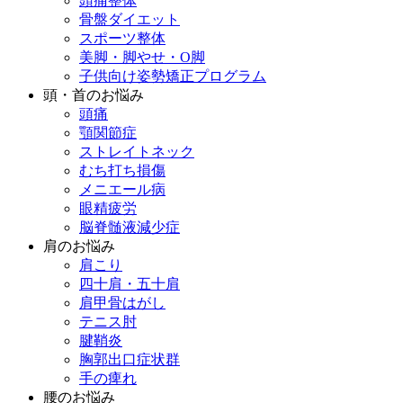
頭痛整体
骨盤ダイエット
スポーツ整体
美脚・脚やせ・O脚
子供向け姿勢矯正プログラム
頭・首のお悩み
頭痛
顎関節症
ストレイトネック
むち打ち損傷
メニエール病
眼精疲労
脳脊髄液減少症
肩のお悩み
肩こり
四十肩・五十肩
肩甲骨はがし
テニス肘
腱鞘炎
胸郭出口症状群
手の痺れ
腰のお悩み