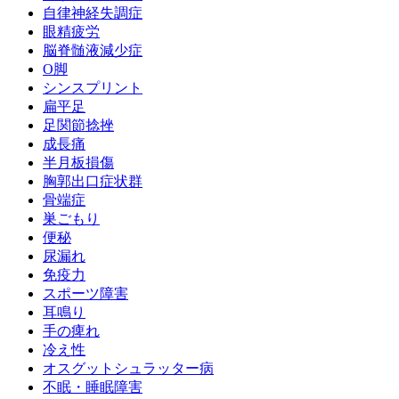
自律神経失調症
眼精疲労
脳脊髄液減少症
O脚
シンスプリント
扁平足
足関節捻挫
成長痛
半月板損傷
胸郭出口症状群
骨端症
巣ごもり
便秘
尿漏れ
免疫力
スポーツ障害
耳鳴り
手の痺れ
冷え性
オスグットシュラッター病
不眠・睡眠障害