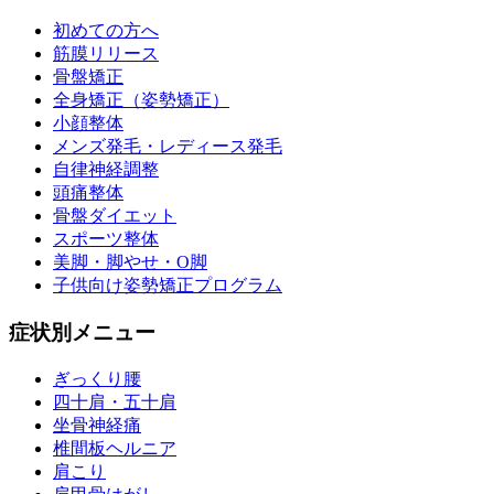
初めての方へ
筋膜リリース
骨盤矯正
全身矯正（姿勢矯正）
小顔整体
メンズ発毛・レディース発毛
自律神経調整
頭痛整体
骨盤ダイエット
スポーツ整体
美脚・脚やせ・O脚
子供向け姿勢矯正プログラム
症状別メニュー
ぎっくり腰
四十肩・五十肩
坐骨神経痛
椎間板ヘルニア
肩こり