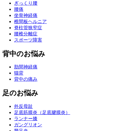
ぎっくり腰
腰痛
坐骨神経痛
椎間板ヘルニア
脊柱管狭窄症
腰椎分離症
スポーツ障害
背中のお悩み
肋間神経痛
猫背
背中の痛み
足のお悩み
外反母趾
足底筋膜炎（足底腱膜炎）
ランナー膝
ガングリオン
鵞足炎