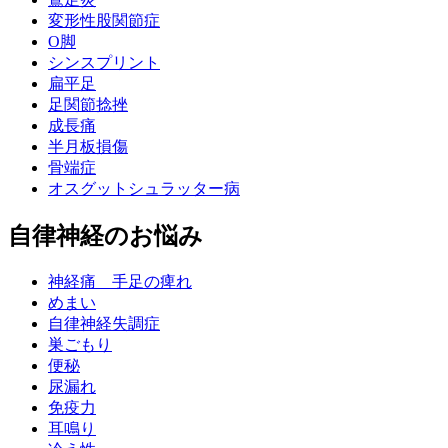
変形性股関節症
O脚
シンスプリント
扁平足
足関節捻挫
成長痛
半月板損傷
骨端症
オスグットシュラッター病
自律神経のお悩み
神経痛 手足の痺れ
めまい
自律神経失調症
巣ごもり
便秘
尿漏れ
免疫力
耳鳴り