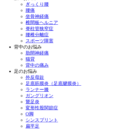
ぎっくり腰
腰痛
坐骨神経痛
椎間板ヘルニア
脊柱管狭窄症
腰椎分離症
スポーツ障害
背中のお悩み
肋間神経痛
猫背
背中の痛み
足のお悩み
外反母趾
足底筋膜炎（足底腱膜炎）
ランナー膝
ガングリオン
鵞足炎
変形性股関節症
O脚
シンスプリント
扁平足