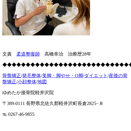
文責
柔道整復師
高橋幸治 治療歴28年
◆◆◆◆◆◆◆◆◆◆◆◆◆◆◆◆◆◆◆◆◆◆◆◆◆◆◆
骨盤矯正
/
発毛整体
/
美脚・脚やせ・O脚
/
ダイエット
/
産後の骨
盤矯正
/
小顔整体
/
地図
ゆめたか接骨院軽井沢院
〒389-0111 長野県北佐久郡軽井沢町長倉2825−８
℡ 0267-46-9855