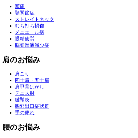
頭痛
顎関節症
ストレイトネック
むち打ち損傷
メニエール病
眼精疲労
脳脊髄液減少症
肩のお悩み
肩こり
四十肩・五十肩
肩甲骨はがし
テニス肘
腱鞘炎
胸郭出口症状群
手の痺れ
腰のお悩み