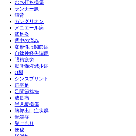
むち打ち損傷
ランナー膝
猫背
ガングリオン
メニエール病
鵞足炎
背中の痛み
変形性股関節症
自律神経失調症
眼精疲労
脳脊髄液減少症
O脚
シンスプリント
扁平足
足関節捻挫
成長痛
半月板損傷
胸郭出口症状群
骨端症
巣ごもり
便秘