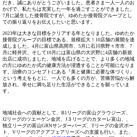
だき、誠にありがとうございました。患者さま一人一人のお
かげで、私たちは充実した一年を過ごすことができました。
7月に誕生した接骨院ですが、ゆめたか接骨院グループとし
ての振り返りをお伝えしたいと思います。
2023年は大きな目標をクリアする年となりました。ゆめたか
接骨院グループの目標である、規模拡大！10店舗の展開を達
成しました。4月に富山県高岡市、5月に石川県野々市市、7
月に軽井沢、そして10月には富山県の大沢野に4店舗の新規
出店に成功しました。地域を広げることで、より多くの地域
の方にゆめたか式の健康方法が浸透することが可能になりま
す。治療のコンセプトにある『美と健康に必要な体づくり』
という考えをもとに、一人でも多くの方が、苦痛苦悩から解
放され、幸せに満ち足りた生活ができることを願っていま
す。
地域社会への貢献として、B1リーグの富山グラウジーズ、
J2リーグのツエーゲン金沢、J３リーグのカターレ富山、、
独立リーグの富山GRNサンダーバーズ、Tリーグの金沢ポー
ト、Vリーグのアクアフェアリーズへの支援も行い、また、