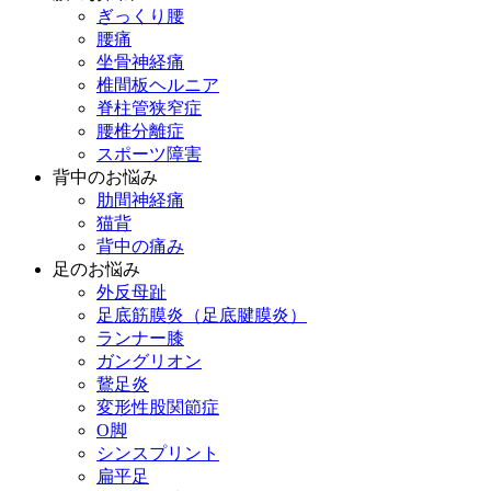
ぎっくり腰
腰痛
坐骨神経痛
椎間板ヘルニア
脊柱管狭窄症
腰椎分離症
スポーツ障害
背中のお悩み
肋間神経痛
猫背
背中の痛み
足のお悩み
外反母趾
足底筋膜炎（足底腱膜炎）
ランナー膝
ガングリオン
鵞足炎
変形性股関節症
O脚
シンスプリント
扁平足