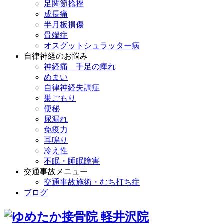
足関節捻挫
成長痛
半月板損傷
骨端症
オスグットシュラッター病
自律神経のお悩み
神経痛 手足の痺れ
めまい
自律神経失調症
巣ごもり
便秘
尿漏れ
免疫力
耳鳴り
冷え性
不眠・睡眠障害
交通事故メニュー
交通事故施術・むち打ち症
ブログ