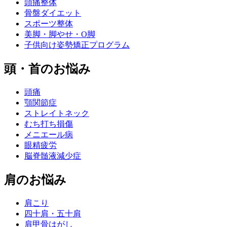
頭痛整体
骨盤ダイエット
スポーツ整体
美脚・脚やせ・O脚
子供向け姿勢矯正プログラム
頭・首のお悩み
頭痛
顎関節症
ストレイトネック
むち打ち損傷
メニエール病
眼精疲労
脳脊髄液減少症
肩のお悩み
肩こり
四十肩・五十肩
肩甲骨はがし