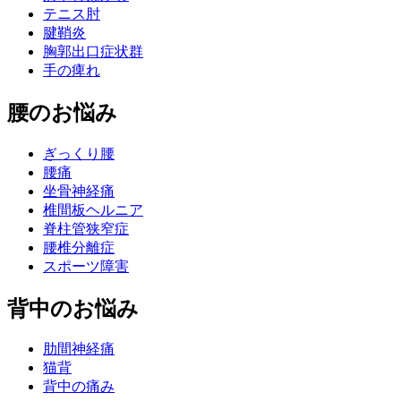
テニス肘
腱鞘炎
胸郭出口症状群
手の痺れ
腰のお悩み
ぎっくり腰
腰痛
坐骨神経痛
椎間板ヘルニア
脊柱管狭窄症
腰椎分離症
スポーツ障害
背中のお悩み
肋間神経痛
猫背
背中の痛み