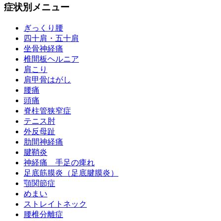
症状別メニュー
ぎっくり腰
四十肩・五十肩
坐骨神経痛
椎間板ヘルニア
肩こり
肩甲骨はがし
腰痛
頭痛
脊柱管狭窄症
テニス肘
外反母趾
肋間神経痛
腱鞘炎
神経痛 手足の痺れ
足底筋膜炎（足底腱膜炎）
顎関節症
めまい
ストレイトネック
腰椎分離症