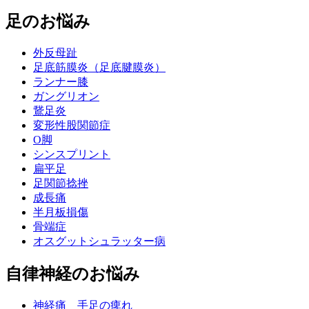
足のお悩み
外反母趾
足底筋膜炎（足底腱膜炎）
ランナー膝
ガングリオン
鵞足炎
変形性股関節症
O脚
シンスプリント
扁平足
足関節捻挫
成長痛
半月板損傷
骨端症
オスグットシュラッター病
自律神経のお悩み
神経痛 手足の痺れ