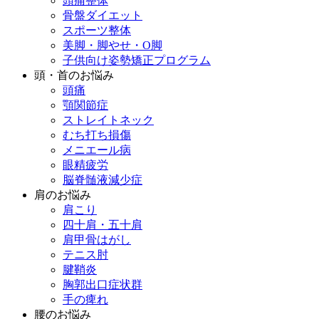
頭痛整体
骨盤ダイエット
スポーツ整体
美脚・脚やせ・O脚
子供向け姿勢矯正プログラム
頭・首のお悩み
頭痛
顎関節症
ストレイトネック
むち打ち損傷
メニエール病
眼精疲労
脳脊髄液減少症
肩のお悩み
肩こり
四十肩・五十肩
肩甲骨はがし
テニス肘
腱鞘炎
胸郭出口症状群
手の痺れ
腰のお悩み