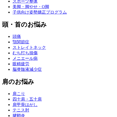
スポーツ整体
美脚・脚やせ・O脚
子供向け姿勢矯正プログラム
頭・首のお悩み
頭痛
顎関節症
ストレイトネック
むち打ち損傷
メニエール病
眼精疲労
脳脊髄液減少症
肩のお悩み
肩こり
四十肩・五十肩
肩甲骨はがし
テニス肘
腱鞘炎