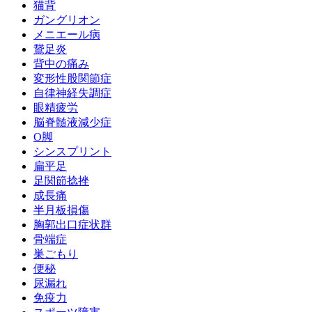
猫背
ガングリオン
メニエール病
鵞足炎
背中の痛み
変形性股関節症
自律神経失調症
眼精疲労
脳脊髄液減少症
O脚
シンスプリント
扁平足
足関節捻挫
成長痛
半月板損傷
胸郭出口症状群
骨端症
巣ごもり
便秘
尿漏れ
免疫力