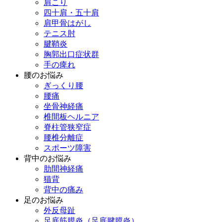
肩こり
四十肩・五十肩
肩甲骨はがし
テニス肘
腱鞘炎
胸郭出口症状群
手の痺れ
腰のお悩み
ぎっくり腰
腰痛
坐骨神経痛
椎間板ヘルニア
脊柱管狭窄症
腰椎分離症
スポーツ障害
背中のお悩み
肋間神経痛
猫背
背中の痛み
足のお悩み
外反母趾
足底筋膜炎（足底腱膜炎）