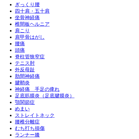
ぎっくり腰
四十肩・五十肩
坐骨神経痛
椎間板ヘルニア
肩こり
肩甲骨はがし
腰痛
頭痛
脊柱管狭窄症
テニス肘
外反母趾
肋間神経痛
腱鞘炎
神経痛 手足の痺れ
足底筋膜炎（足底腱膜炎）
顎関節症
めまい
ストレイトネック
腰椎分離症
むち打ち損傷
ランナー膝