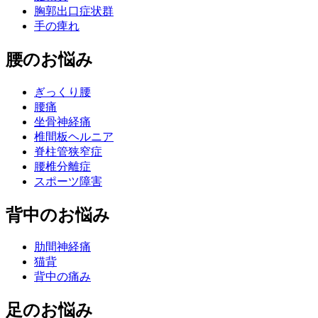
胸郭出口症状群
手の痺れ
腰のお悩み
ぎっくり腰
腰痛
坐骨神経痛
椎間板ヘルニア
脊柱管狭窄症
腰椎分離症
スポーツ障害
背中のお悩み
肋間神経痛
猫背
背中の痛み
足のお悩み