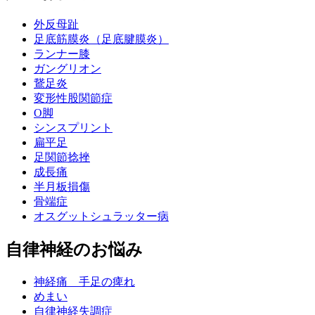
外反母趾
足底筋膜炎（足底腱膜炎）
ランナー膝
ガングリオン
鵞足炎
変形性股関節症
O脚
シンスプリント
扁平足
足関節捻挫
成長痛
半月板損傷
骨端症
オスグットシュラッター病
自律神経のお悩み
神経痛 手足の痺れ
めまい
自律神経失調症