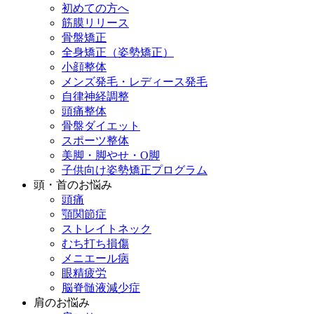
初めての方へ
筋膜リリース
骨盤矯正
全身矯正（姿勢矯正）
小顔整体
メンズ発毛・レディース発毛
自律神経調整
頭痛整体
骨盤ダイエット
スポーツ整体
美脚・脚やせ・O脚
子供向け姿勢矯正プログラム
頭・首のお悩み
頭痛
顎関節症
ストレイトネック
むち打ち損傷
メニエール病
眼精疲労
脳脊髄液減少症
肩のお悩み