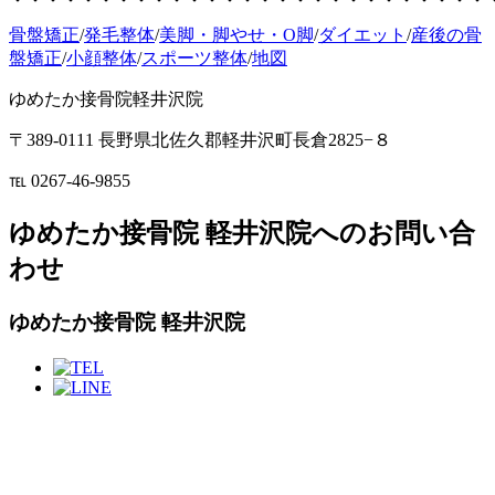
骨盤矯正
/
発毛整体
/
美脚・脚やせ・O脚
/
ダイエット
/
産後の骨
盤矯正
/
小顔整体
/
スポーツ整体
/
地図
ゆめたか接骨院軽井沢院
〒389-0111 長野県北佐久郡軽井沢町長倉2825−８
℡ 0267-46-9855
ゆめたか接骨院 軽井沢院へのお問い合
わせ
ゆめたか接骨院 軽井沢院